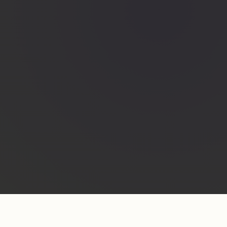
APP ENTWICKLU
★
SHOPWARE 6 AGENTUR
★
CK