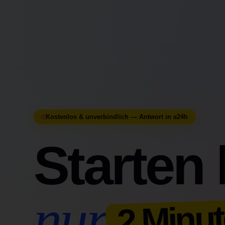
Kostenlos & unverbindlich — Antwort in ≤24h
Starten 
nur
2 Minut