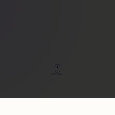
SCROLL
GAME DEVELOPMENT
★
KI-INTEGRATION
★
NG