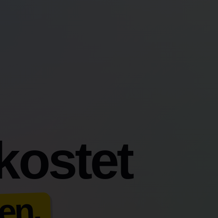
kostet
en.